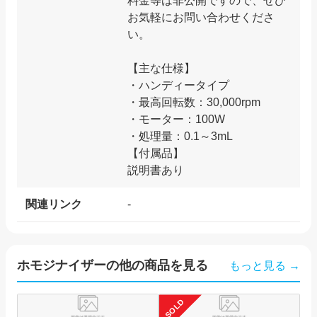
料金等は非公開ですので、ぜひ
お気軽にお問い合わせくださ
い。
【主な仕様】
・ハンディータイプ
・最高回転数：30,000rpm
・モーター：100W
・処理量：0.1～3mL
【付属品】
関連リンク
-
ホモジナイザー
の他の商品を見る
もっと見る →
SOLD
SO
井