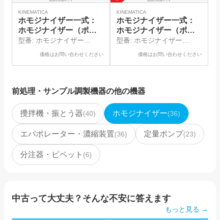
KINEMATICA
KINEMATICA
ホモジナイザー一式：
ホモジナイザー一式：
ホモジナイザー（ポリ
ホモジナイザー（ポリ
トロン）、シャフトジ
トロン）、シャフトジ
型番:
ホモジナイザー
型番:
ホモジナイザー
ェネレータ
ェネレータ
（PT1300D）、シャフトジ
（PT1200E）、シャフトジ
価格はお問い合わせください
価格はお問い合わせください
ェネレータ（PT-
ェネレータ（PT-
DA20/2XEC-E116）
DA05/2EC-E085）
前処理・サンプル調製機器
の他の機器
攪拌機・振とう器
ホモジナイザー
(
40
)
(
36
)
エバポレーター・濃縮装置
定量ポンプ
(
36
)
(
23
)
分注器・ピペット
(
6
)
中古って大丈夫？そんな不安に答えます
もっと見る →