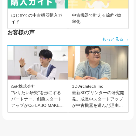
はじめての中古機器購入ガ
中古機器で叶える節約×効
イド
率化
お客様の声
もっと見る →
iSiP株式会社
3D Architech Inc
"やりたい研究"を形にする
最新3Dプリンターの研究開
パートナー。創薬スタート
発。成長中スタートアップ
アップがCo-LABO MAKER
が中古機器を選んだ理由と
を選んだ理由。
は？