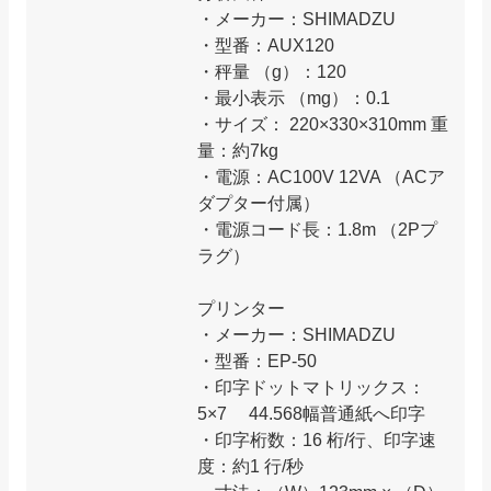
・メーカー：SHIMADZU
・型番：AUX120
・秤量 （g）：120
・最小表示 （mg）：0.1
・サイズ： 220×330×310mm 重
量：約7kg
・電源：AC100V 12VA （ACア
ダプター付属）
・電源コード長：1.8m （2Pプ
ラグ）
プリンター
・メーカー：SHIMADZU
・型番：EP-50
・印字ドットマトリックス：
5×7 44.568幅普通紙へ印字
・印字桁数：16 桁/行、印字速
度：約1 行/秒