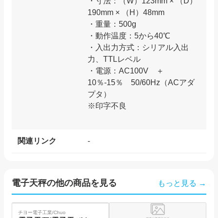
・寸法：（W）123mm × （D）
190mm × （H）48mm
・重量：500g
・動作温度：5から40℃
・入出力方式：シリアル入出
力、TTLレベル
・電源：AC100V ＋
10％-15％ 50/60Hz（ACアダ
プタ）
※印字不良
関連リンク
-
電子天秤
の他の商品を見る
もっと見る →
SOLD
SO
チヨー電子工業/Chuo
島