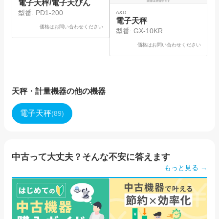
電子天秤/電子天びん
型番:
PD1-200
A&D
電子天秤
価格はお問い合わせください
型番:
GX-10KR
価格はお問い合わせください
天秤・計量機器
の他の機器
電子天秤
(
89
)
中古って大丈夫？そんな不安に答えます
もっと見る →