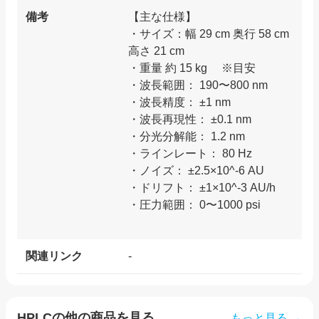
備考
【主な仕様】
・サイズ：幅 29 cm 奥行 58 cm
高さ 21 cm
・重量 約 15 kg ※目安
・波長範囲： 190〜800 nm
・波長精度： ±1 nm
・波長再現性： ±0.1 nm
・分光分解能： 1.2 nm
・ラインレート： 80 Hz
・ノイズ： ±2.5×10^-6 AU
・ドリフト： ±1×10^-3 AU/h
・圧力範囲： 0〜1000 psi
関連リンク
-
HPLC
の他の商品を見る
もっと見る →