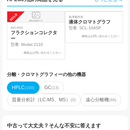
SOLD
SOLD
SO
島津製作所
島
液体クロマトグラフ
型番:
SCL-10ASP
BIO-RAD
フラクションコレクタ
価格はお問い合わせください
ー
型番:
Model 2110
価格はお問い合わせください
分離・クロマトグラフィー
の他の機器
HPLC
GC
(
100
)
(
13
)
質量分析計（LC-MS、MS）
遠心分離機
(
0
)
(
68
)
中古って大丈夫？そんな不安に答えます