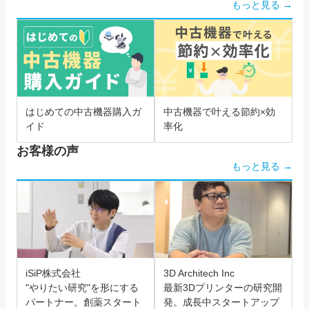
もっと見る →
はじめての中古機器購入ガ
中古機器で叶える節約×効
イド
率化
お客様の声
もっと見る →
iSiP株式会社
3D Architech Inc
"やりたい研究"を形にする
最新3Dプリンターの研究開
パートナー。創薬スタート
発。成長中スタートアップ