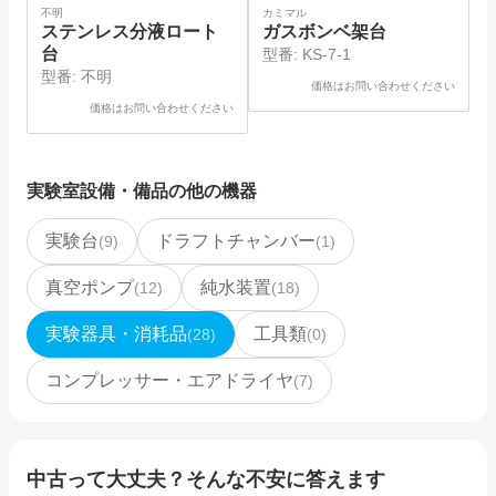
SOLD
不明
カミマル
カ
ステンレス分液ロート
ガスボンベ架台
台
型番:
KS-7-1
型番:
不明
価格はお問い合わせください
価格はお問い合わせください
実験室設備・備品
の他の機器
実験台
ドラフトチャンバー
(
9
)
(
1
)
真空ポンプ
純水装置
(
12
)
(
18
)
実験器具・消耗品
工具類
(
28
)
(
0
)
コンプレッサー・エアドライヤ
(
7
)
中古って大丈夫？そんな不安に答えます