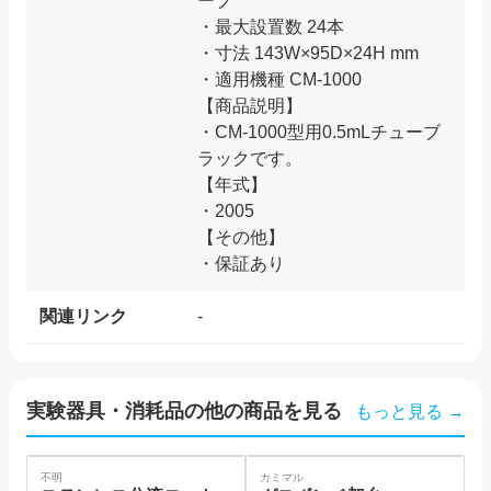
ーブ
・最大設置数 24本
・寸法 143W×95D×24H mm
・適用機種 CM-1000
【商品説明】
・CM-1000型用0.5mLチューブ
ラックです。
【年式】
・2005
【その他】
・保証あり
関連リンク
-
実験器具・消耗品
の他の商品を見る
もっと見る →
SOLD
不明
カミマル
カ