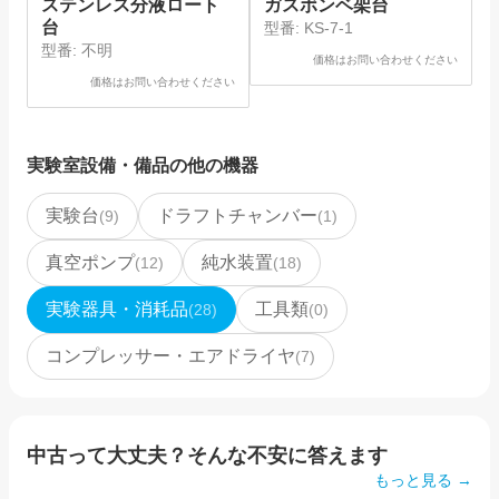
ステンレス分液ロート
ガスボンベ架台
台
型番:
KS-7-1
型番:
不明
価格はお問い合わせください
価格はお問い合わせください
実験室設備・備品
の他の機器
実験台
ドラフトチャンバー
(
9
)
(
1
)
真空ポンプ
純水装置
(
12
)
(
18
)
実験器具・消耗品
工具類
(
28
)
(
0
)
コンプレッサー・エアドライヤ
(
7
)
中古って大丈夫？そんな不安に答えます
もっと見る →