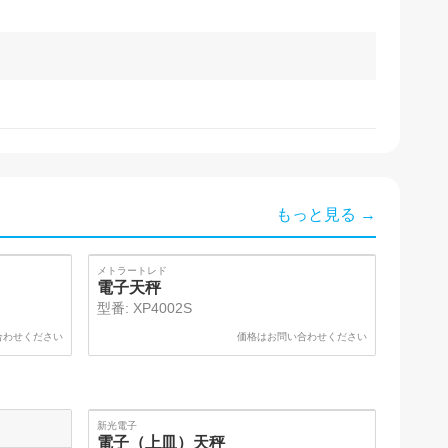
もっと見る →
SOLD
メトラートレド
電子天秤
型番:
XP4002S
合わせください
価格はお問い合わせください
SOLD
新光電子
電子（上皿）天秤