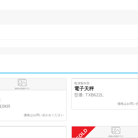
SOLD
島津製作所
電子天秤
型番:
TXB622L
秤
価格はお問い
10KR
価格はお問い合わせください
SOLD