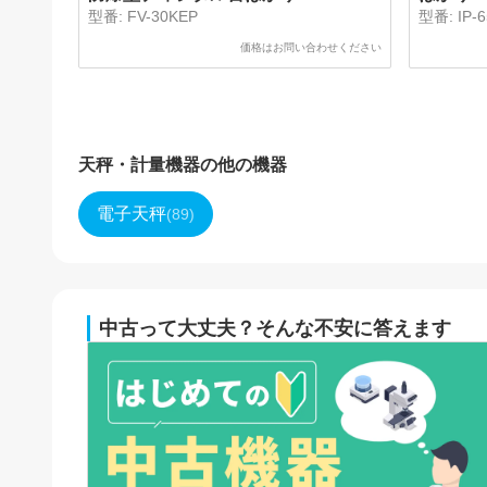
型番:
FV-30KEP
型番:
IP-
価格はお問い合わせください
天秤・計量機器
の他の機器
電子天秤
(
89
)
中古って大丈夫？そんな不安に答えます