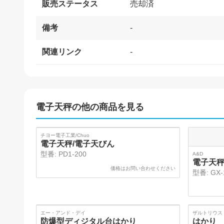
販売ステータス
売却済
備考
-
関連リンク
-
電子天秤
の他の商品を見る
SOLD
チヨー電子工業/Chuo
電子天秤/電子天びん
型番:
PD1-200
A&D
電子天
価格はお問い合わせください
型番:
GX-
SOLD
エー・アンド・デイ
ザルトリウス
防爆型ディジタル台はかり
はかり