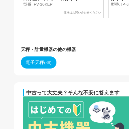
型番:
FV-30KEP
型番:
IP-
価格はお問い合わせください
天秤・計量機器
の他の機器
電子天秤
(
89
)
中古って大丈夫？そんな不安に答えます