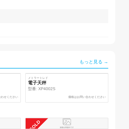
もっと見る →
SOLD
メトラートレド
電子天秤
型番:
XP4002S
合わせください
価格はお問い合わせください
SOLD