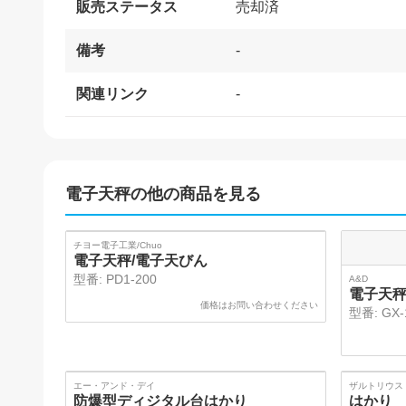
販売ステータス
売却済
備考
-
関連リンク
-
電子天秤
の他の商品を見る
SOLD
チヨー電子工業/Chuo
電子天秤/電子天びん
型番:
PD1-200
A&D
電子天
価格はお問い合わせください
型番:
GX-
SOLD
エー・アンド・デイ
ザルトリウス
防爆型ディジタル台はかり
はかり