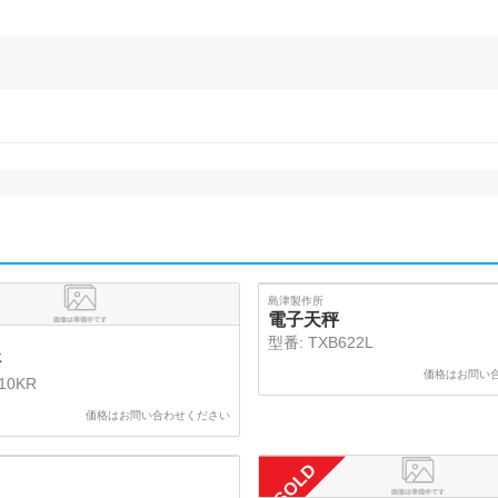
SOLD
島津製作所
電子天秤
型番:
TXB622L
秤
価格はお問い
10KR
価格はお問い合わせください
SOLD