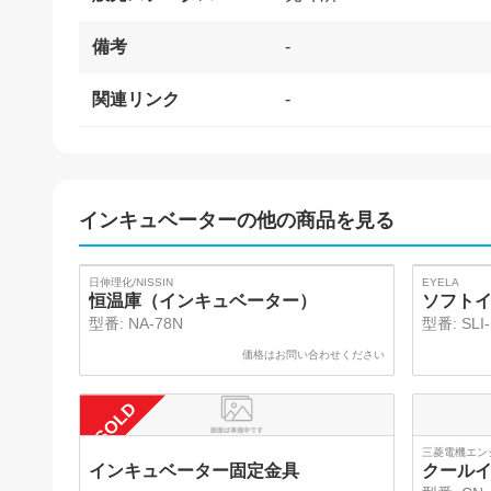
備考
-
関連リンク
-
インキュベーター
の他の商品を見る
SOLD
SOLD
日伸理化/NISSIN
EYELA
恒温庫（インキュベーター）
ソフト
型番:
NA-78N
型番:
SLI
価格はお問い合わせください
SOLD
三菱電機エン
インキュベーター固定金具
クール