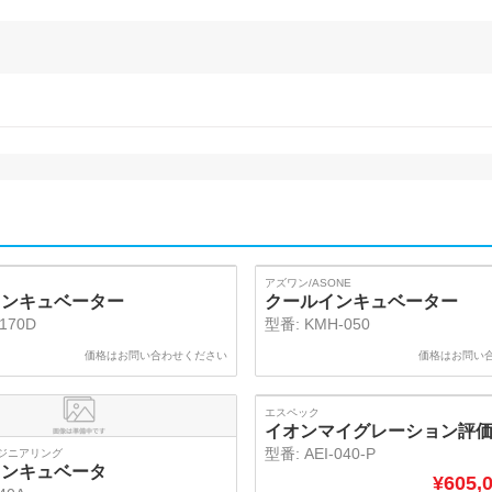
SOLD
アズワン/ASONE
インキュベーター
クールインキュベーター
-170D
型番:
KMH-050
価格はお問い合わせください
価格はお問い
エスペック
イオンマイグレーション評
型番:
AEI-040-P
ジニアリング
インキュベータ
¥
605,