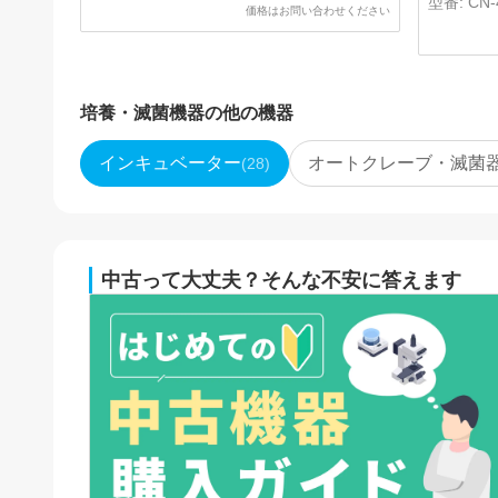
型番:
CN-
価格はお問い合わせください
培養・滅菌機器
の他の機器
インキュベーター
オートクレーブ・滅菌
(
28
)
中古って大丈夫？そんな不安に答えます