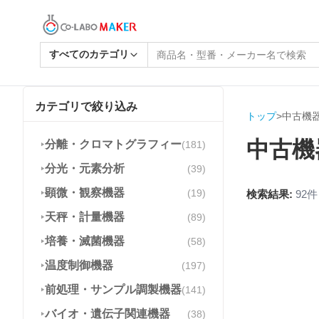
すべてのカテゴリ
カテゴリで絞り込み
トップ
>
中古機
中古機
分離・クロマトグラフィー
(
181
)
▶
分光・元素分析
(
39
)
▶
顕微・観察機器
(
19
)
検索結果:
92
件
▶
天秤・計量機器
(
89
)
▶
培養・滅菌機器
(
58
)
▶
温度制御機器
(
197
)
▶
前処理・サンプル調製機器
(
141
)
▶
バイオ・遺伝子関連機器
(
38
)
▶